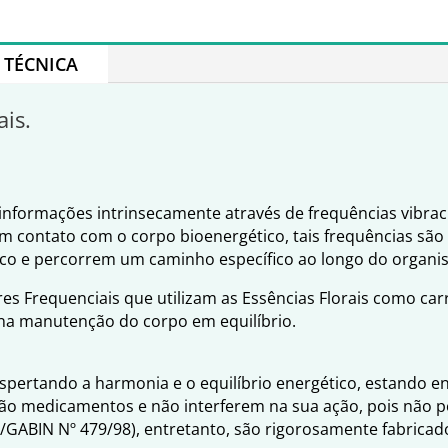
TÉCNICA
ais.
nformações intrinsecamente através de frequências vibraci
em contato com o corpo bioenergético, tais frequências são
ico e percorrem um caminho específico ao longo do organi
es Frequenciais que utilizam as Essências Florais como ca
 na manutenção do corpo em equilíbrio.
espertando a harmonia e o equilíbrio energético, estando 
ão medicamentos e não interferem na sua ação, pois não po
S/GABIN Nº 479/98), entretanto, são rigorosamente fabrica