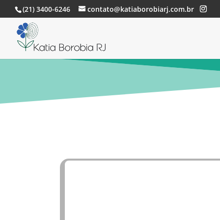
(21) 3400-6246
contato@katiaborobiarj.com.br