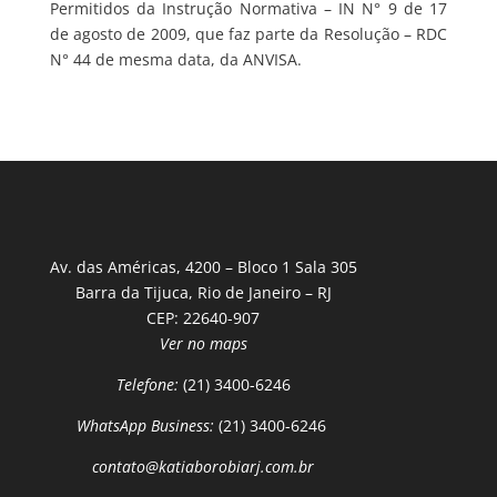
Permitidos da Instrução Normativa – IN N° 9 de 17
de agosto de 2009, que faz parte da Resolução – RDC
N° 44 de mesma data, da ANVISA.
Av. das Américas, 4200 – Bloco 1 Sala 305
Barra da Tijuca, Rio de Janeiro – RJ
CEP: 22640-907
Ver no maps
Telefone:
(21) 3400-6246
WhatsApp Business:
(21) 3400-6246
contato@katiaborobiarj.com.br