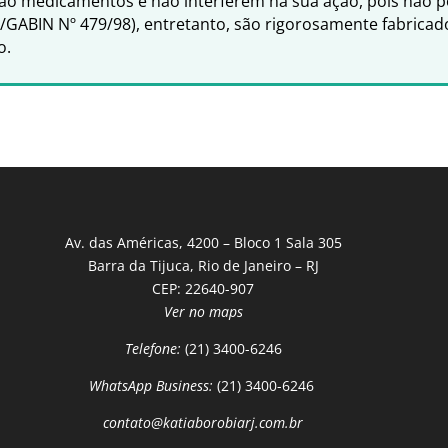
ão medicamentos e não interferem na sua ação, pois não po
S/GABIN Nº 479/98), entretanto, são rigorosamente fabrica
o.
Av. das Américas, 4200 – Bloco 1 Sala 305
Barra da Tijuca, Rio de Janeiro – RJ
CEP: 22640-907
Ver no maps
Telefone:
(21) 3400-6246
WhatsApp Business:
(21) 3400-6246
contato@katiaborobiarj.com.br