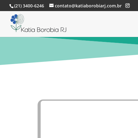
(21) 3400-6246
contato@katiaborobiarj.com.br