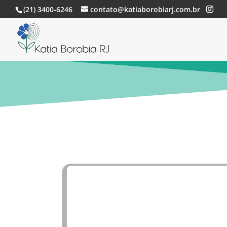
(21) 3400-6246
contato@katiaborobiarj.com.br