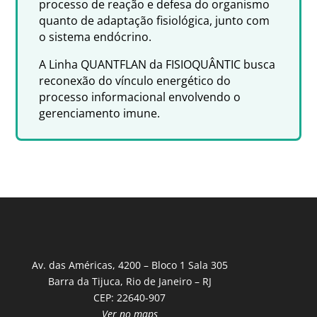
processo de reação e defesa do organismo
quanto de adaptação fisiológica, junto com
o sistema endócrino.
A Linha QUANTFLAN da FISIOQUÂNTIC busca
reconexão do vínculo energético do
processo informacional envolvendo o
gerenciamento imune.
Av. das Américas, 4200 – Bloco 1 Sala 305
Barra da Tijuca, Rio de Janeiro – RJ
CEP: 22640-907
Ver no maps