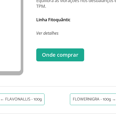
Equilibra as vibrações nos desbalanços
TPM.
Linha Fitoquântic
Ver detalhes
Onde comprar
←
FLAVONALLIS - 100g
FLOWERNIGRA - 100g