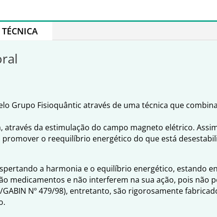
TÉCNICA
oral
 pelo Grupo Fisioquântic através de uma técnica que combin
a, através da estimulação do campo magneto elétrico. Assi
o promover o reequilíbrio energético do que está desestabil
espertando a harmonia e o equilíbrio energético, estando 
ão medicamentos e não interferem na sua ação, pois não po
S/GABIN Nº 479/98), entretanto, são rigorosamente fabrica
o.