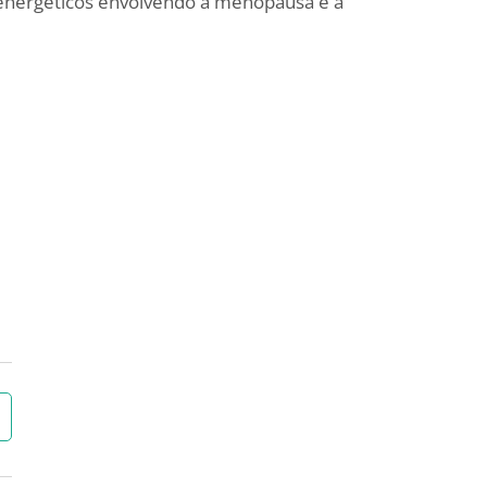
 energéticos envolvendo a menopausa e a
→