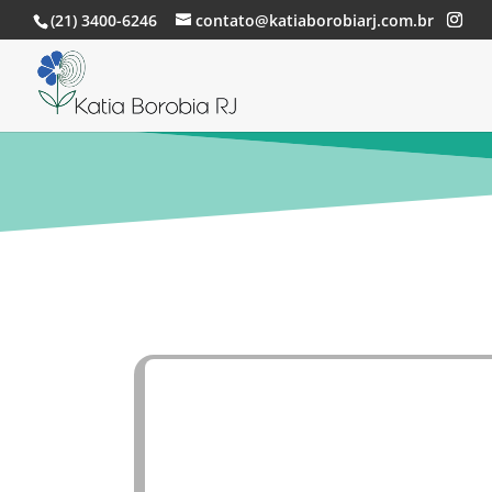
(21) 3400-6246
contato@katiaborobiarj.com.br