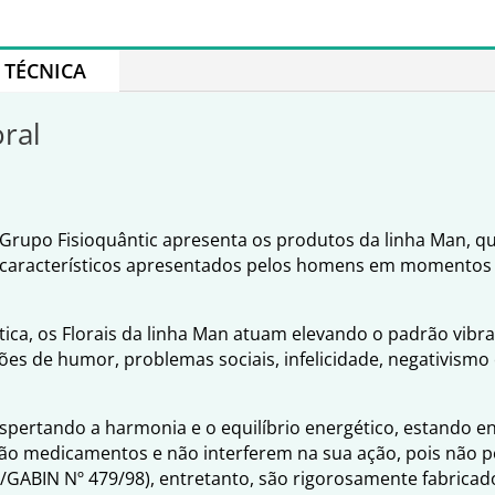
TÉCNICA
oral
Grupo Fisioquântic apresenta os produtos da linha Man, 
s característicos apresentados pelos homens em momentos e
ica, os Florais da linha Man atuam elevando o padrão vibra
ões de humor, problemas sociais, infelicidade, negativismo 
espertando a harmonia e o equilíbrio energético, estando 
ão medicamentos e não interferem na sua ação, pois não po
S/GABIN Nº 479/98), entretanto, são rigorosamente fabrica