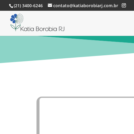
(21) 3400-6246
contato@katiaborobiarj.com.br