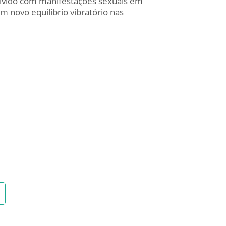
olvido com manifestações sexuais em
 novo equilíbrio vibratório nas
→