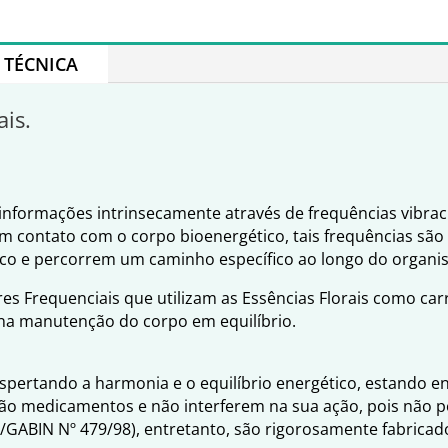
TÉCNICA
ais.
nformações intrinsecamente através de frequências vibraci
em contato com o corpo bioenergético, tais frequências são
ico e percorrem um caminho específico ao longo do organi
es Frequenciais que utilizam as Essências Florais como ca
 na manutenção do corpo em equilíbrio.
espertando a harmonia e o equilíbrio energético, estando 
ão medicamentos e não interferem na sua ação, pois não po
S/GABIN Nº 479/98), entretanto, são rigorosamente fabrica