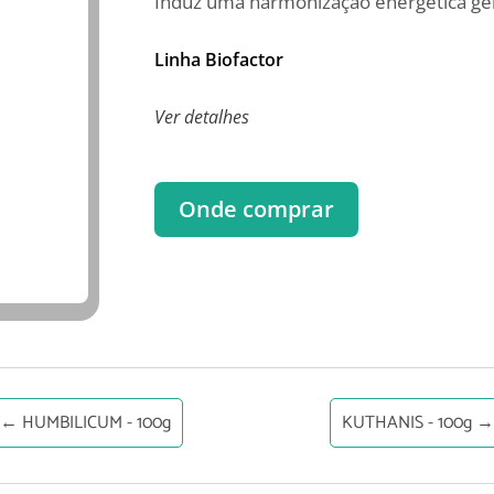
Induz uma harmonização energética ger
Linha Biofactor
Ver detalhes
Onde comprar
←
HUMBILICUM - 100g
KUTHANIS - 100g