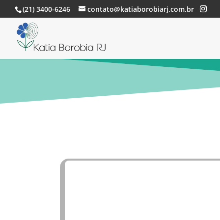
(21) 3400-6246
contato@katiaborobiarj.com.br