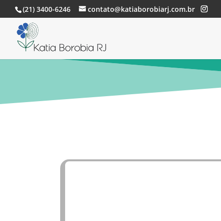
(21) 3400-6246
contato@katiaborobiarj.com.br