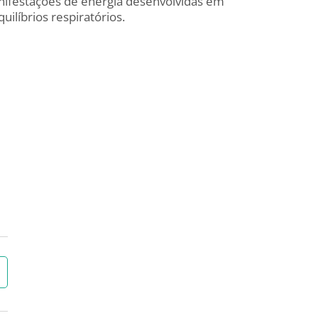
nifestações de energia desenvolvidas em
ilíbrios respiratórios.
→