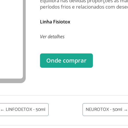
Equilibra nas devidas proporções as ma
períodos frios e relacionados com desequ
Linha Fisiotox
Ver detalhes
Onde comprar
←
LINFODETOX - 50ml
NEUROTOX - 50ml