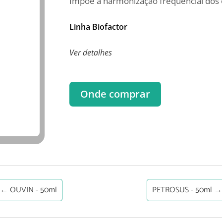
Impõe a harmonização frequencial dos o
Linha Biofactor
Ver detalhes
Onde comprar
←
OUVIN - 50ml
PETROSUS - 50ml