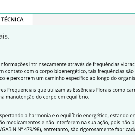
TÉCNICA
ais.
nformações intrinsecamente através de frequências vibraci
em contato com o corpo bioenergético, tais frequências são
ico e percorrem um caminho específico ao longo do organi
es Frequenciais que utilizam as Essências Florais como ca
 na manutenção do corpo em equilíbrio.
espertando a harmonia e o equilíbrio energético, estando 
ão medicamentos e não interferem na sua ação, pois não po
S/GABIN Nº 479/98), entretanto, são rigorosamente fabrica