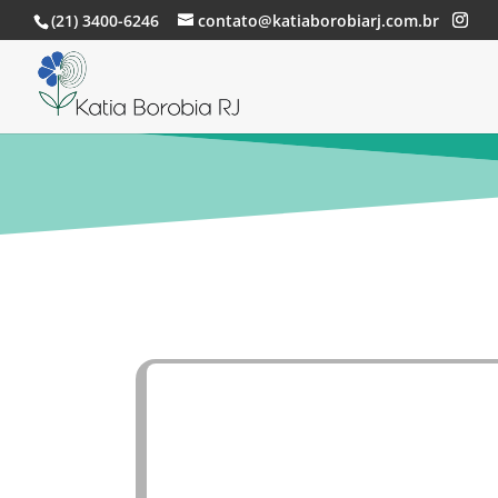
(21) 3400-6246
contato@katiaborobiarj.com.br