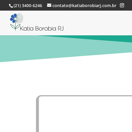
(21) 3400-6246
contato@katiaborobiarj.com.br