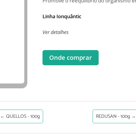
Promove o reequilíbrio do organismo e
Linha Ionquântic
Ver detalhes
Onde comprar
←
QUELLOS - 100g
REDUSAN - 100g