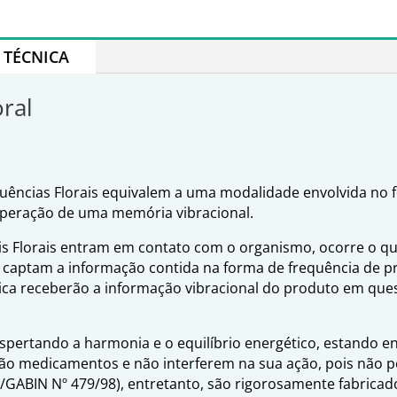
TÉCNICA
oral
quências Florais equivalem a uma modalidade envolvida no
uperação de uma memória vibracional.
is Florais entram em contato com o organismo, ocorre o q
 e captam a informação contida na forma de frequência de 
ntica receberão a informação vibracional do produto em qu
espertando a harmonia e o equilíbrio energético, estando 
ão medicamentos e não interferem na sua ação, pois não po
S/GABIN Nº 479/98), entretanto, são rigorosamente fabrica