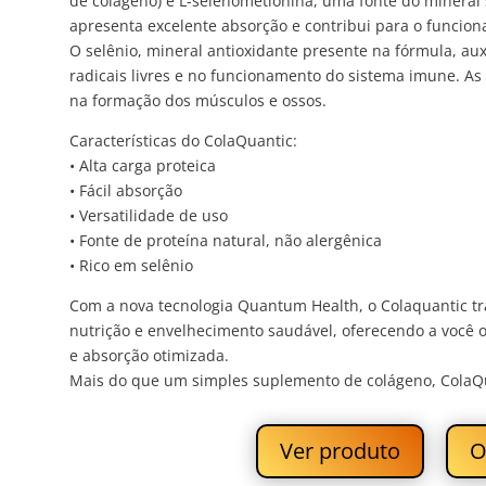
de colágeno) e L-selenometionina, uma fonte do mineral s
apresenta excelente absorção e contribui para o funcion
O selênio, mineral antioxidante presente na fórmula, au
radicais livres e no funcionamento do sistema imune. As
na formação dos músculos e ossos.
Características do ColaQuantic:
• Alta carga proteica
• Fácil absorção
• Versatilidade de uso
• Fonte de proteína natural, não alergênica
• Rico em selênio
Com a nova tecnologia Quantum Health, o Colaquantic tr
nutrição e envelhecimento saudável, oferecendo a você o
e absorção otimizada.
Mais do que um simples suplemento de colágeno, ColaQu
Ver produto
O