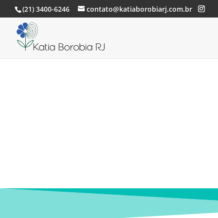
(21) 3400-6246
contato@katiaborobiarj.com.br