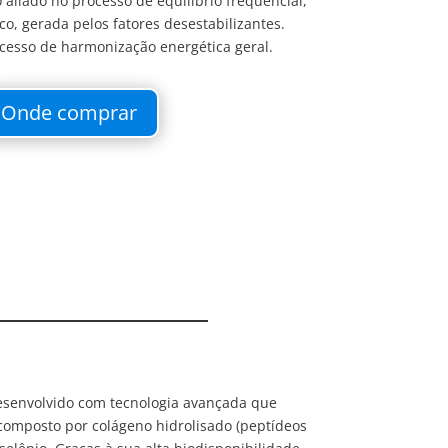
 aliado no processo de equilíbrio frequencial,
co, gerada pelos fatores desestabilizantes.
ocesso de harmonização energética geral.
Onde comprar
desenvolvido com tecnologia avançada que
composto por colágeno hidrolisado (peptídeos