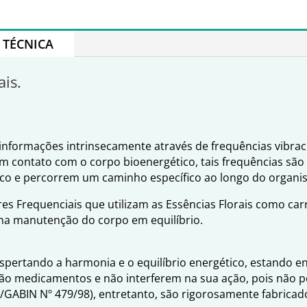
TÉCNICA
ais.
nformações intrinsecamente através de frequências vibraci
em contato com o corpo bioenergético, tais frequências são
ico e percorrem um caminho específico ao longo do organi
es Frequenciais que utilizam as Essências Florais como ca
 na manutenção do corpo em equilíbrio.
espertando a harmonia e o equilíbrio energético, estando 
ão medicamentos e não interferem na sua ação, pois não po
S/GABIN Nº 479/98), entretanto, são rigorosamente fabrica