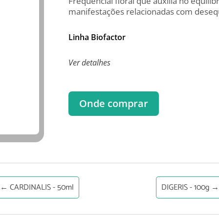
Frequencial floral que auxilia no equilíb
manifestações relacionadas com desequi
Linha Biofactor
Ver detalhes
Onde comprar
←
CARDINALIS - 50ml
DIGERIS - 100g