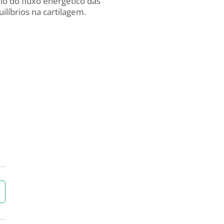
rio do fluxo energético das
líbrios na cartilagem.
→