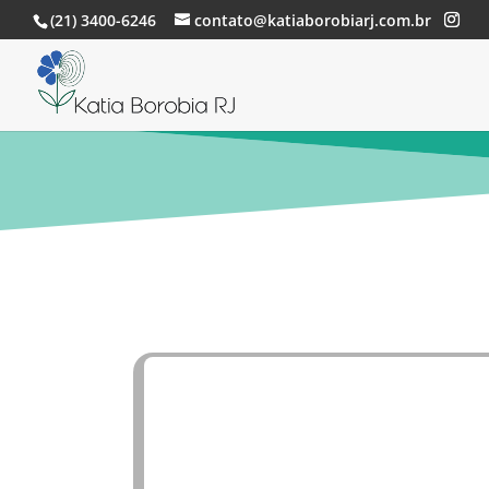
(21) 3400-6246
contato@katiaborobiarj.com.br