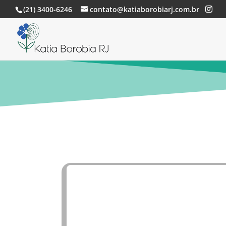
(21) 3400-6246
contato@katiaborobiarj.com.br