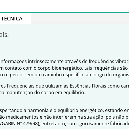
TÉCNICA
ais.
nformações intrinsecamente através de frequências vibraci
em contato com o corpo bioenergético, tais frequências são
ico e percorrem um caminho específico ao longo do organi
es Frequenciais que utilizam as Essências Florais como ca
 na manutenção do corpo em equilíbrio.
espertando a harmonia e o equilíbrio energético, estando 
ão medicamentos e não interferem na sua ação, pois não po
S/GABIN Nº 479/98), entretanto, são rigorosamente fabrica