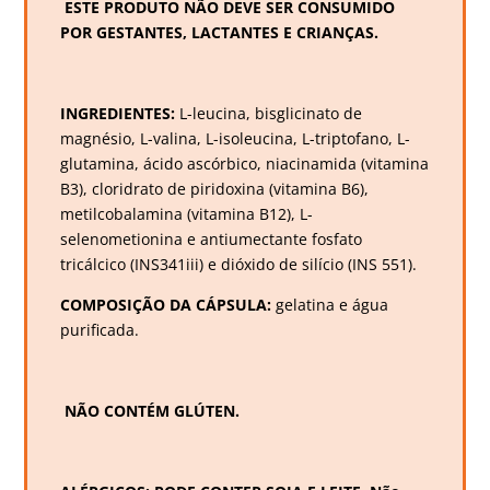
ESTE PRODUTO NÃO DEVE SER CONSUMIDO
POR GESTANTES, LACTANTES E CRIANÇAS.
INGREDIENTES:
L-leucina, bisglicinato de
magnésio, L-valina, L-isoleucina, L-triptofano, L-
glutamina, ácido ascórbico, niacinamida (vitamina
B3), cloridrato de piridoxina (vitamina B6),
metilcobalamina (vitamina B12), L-
selenometionina e antiumectante fosfato
tricálcico (INS341iii) e dióxido de silício (INS 551).
COMPOSIÇÃO DA CÁPSULA:
gelatina e água
purificada.
NÃO CONTÉM GLÚTEN.