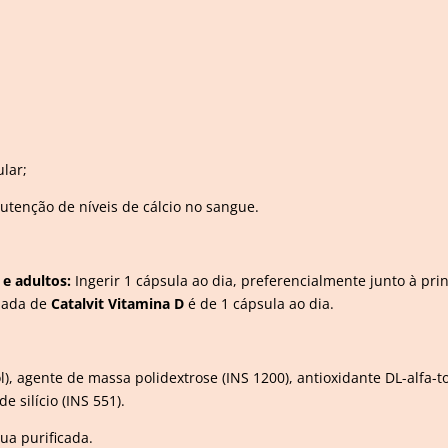
lar;
utenção de níveis de cálcio no sangue.
e adultos:
Ingerir 1 cápsula ao dia, preferencialmente junto à pri
ndada de
Catalvit Vitamina D
é de 1 cápsula ao dia.
l), agente de massa polidextrose (INS 1200), antioxidante DL-alfa-to
e silício (INS 551).
gua purificada.