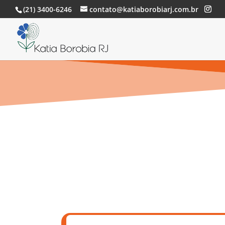
(21) 3400-6246
contato@katiaborobiarj.com.br