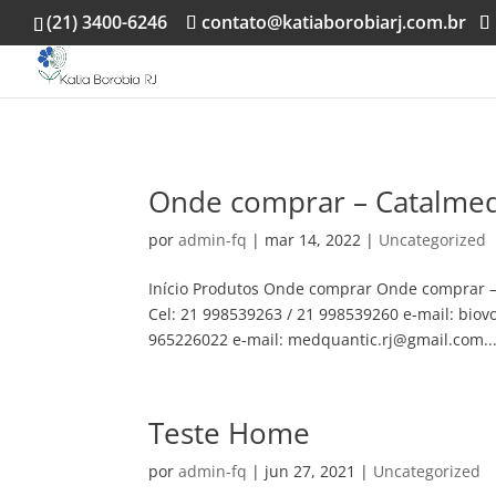
(21) 3400-6246
contato@katiaborobiarj.com.br
Onde comprar – Catalmed
por
admin-fq
|
mar 14, 2022
|
Uncategorized
Início Produtos Onde comprar Onde comprar 
Cel: 21 998539263 / 21 998539260 e-mail: b
965226022 e-mail: medquantic.rj@gmail.com..
Teste Home
por
admin-fq
|
jun 27, 2021
|
Uncategorized